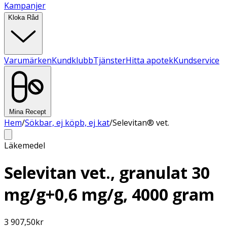
Kampanjer
Kloka Råd
Varumärken
Kundklubb
Tjänster
Hitta apotek
Kundservice
Mina Recept
Hem
/
Sökbar, ej köpb, ej kat
/
Selevitan® vet.
Läkemedel
Selevitan vet., granulat 30
mg/g+0,6 mg/g, 4000 gram
3 907,50
kr