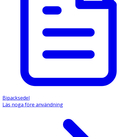
Bipacksedel
Läs noga före användning