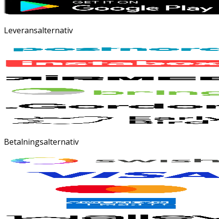
Leveransalternativ
Betalningsalternativ