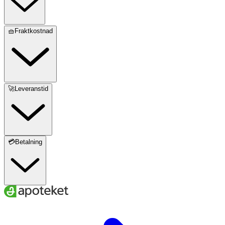
🧺Fraktkostnad
🚀Leveranstid
💳Betalning