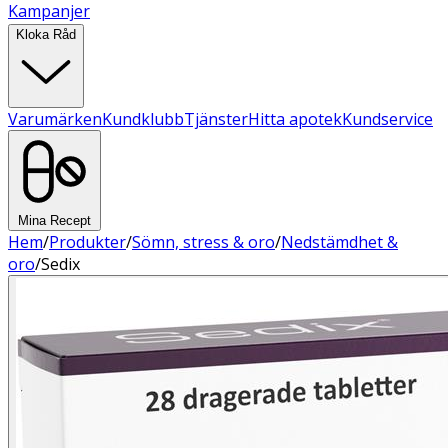
Kampanjer
Kloka Råd
Varumärken
Kundklubb
Tjänster
Hitta apotek
Kundservice
Mina Recept
Hem
/
Produkter
/
Sömn, stress & oro
/
Nedstämdhet &
oro
/
Sedix