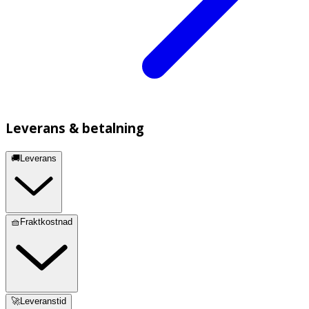
Leverans & betalning
🚚Leverans
🧺Fraktkostnad
🚀Leveranstid