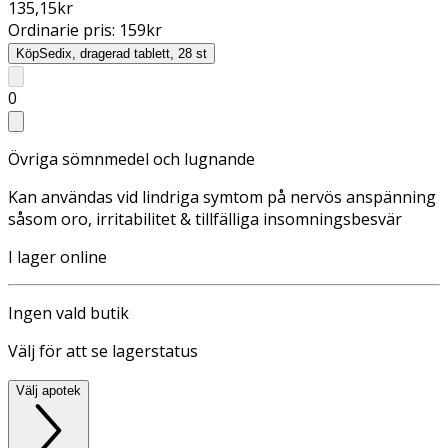
135,15
kr
Ordinarie pris:
159
kr
Köp
Sedix, dragerad tablett, 28 st
0
Övriga sömnmedel och lugnande
Kan användas vid lindriga symtom på nervös anspänning
såsom oro, irritabilitet & tillfälliga insomningsbesvär
I lager online
Ingen vald butik
Välj för att se lagerstatus
Välj apotek