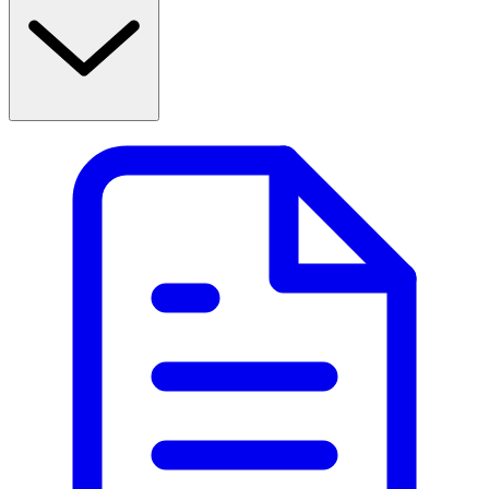
• Bör ej användas om du är gravid eller ammar.
• Vid lindrig oro och irritabilitet, tag 1 till 2 tabletter
morgon och kväll.
• Som insomningstablett, tag 1 till 2 tabletter en
halvtimme innan läggdags.
• Sväljes hela med ett stort glas vatten.
• Kör inte bil eller andra fordon om du nyligen tagit Sedix
OK för gravida och ammande: Nej
Ingredienser:
Passionsblomma (Passiflora incaranta).
1 tablett innehåller: