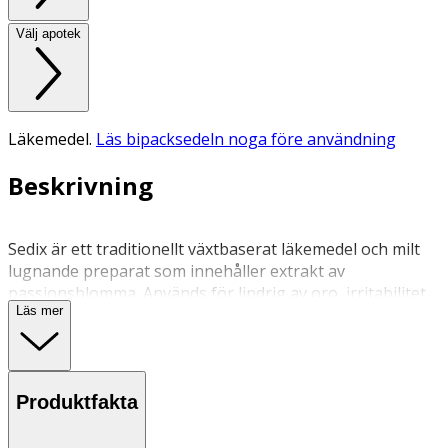
Välj apotek
Läkemedel.
Läs bipacksedeln noga före användning
Beskrivning
Sedix är ett traditionellt växtbaserat läkemedel och milt
lugnande preparat som innehåller extrakt av
passionsblomma. Används för lindrig av oro, irritabilitet
Läs mer
och tillfälliga insomningsbesvär.
Användning & dosering:
Produktfakta
• För vuxna och ungdomar över 12 år.