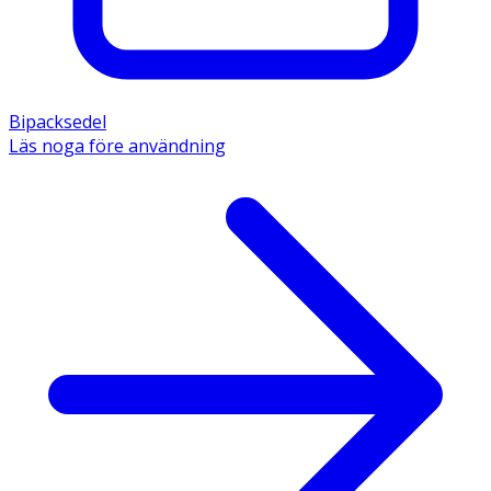
200 mg torrt extrakt av passionsblomma. Övriga ämnen
är mikrokristallin cellulosa, povidon,
natriumstärkelseglykolat (typ A), hydrogenerad
bomullsfröolja, vattenfri kollodial kiseldioxid,
trikalciumfosfat, polyvinylalkohol, titandioxid (E171),
Bipacksedel
makrogol, talk, röd järnoxid (E172), maltodextrin.
Läs noga före användning