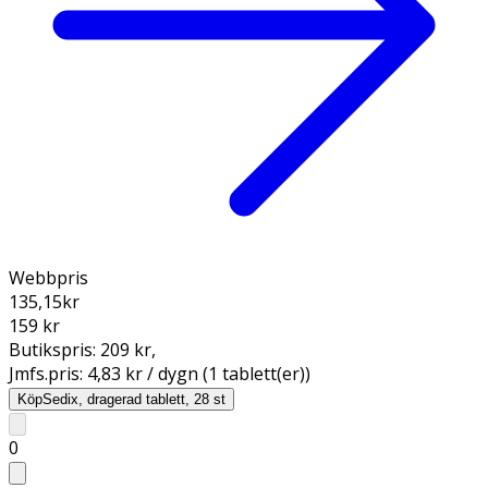
Webbpris
135,15
kr
159 kr
Butikspris:
209 kr
,
Jmfs.pris:
4,83 kr / dygn (1 tablett(er))
Köp
Sedix, dragerad tablett, 28 st
0