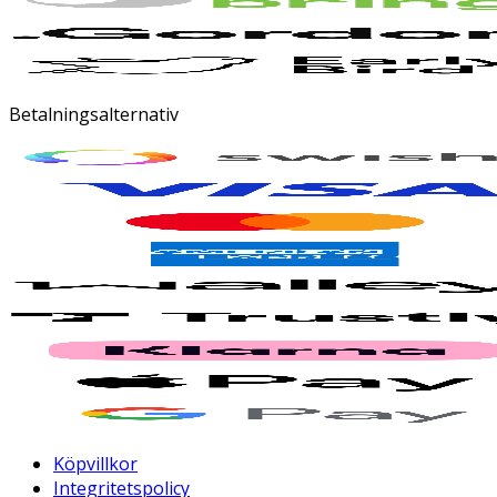
Betalningsalternativ
Köpvillkor
Integritetspolicy