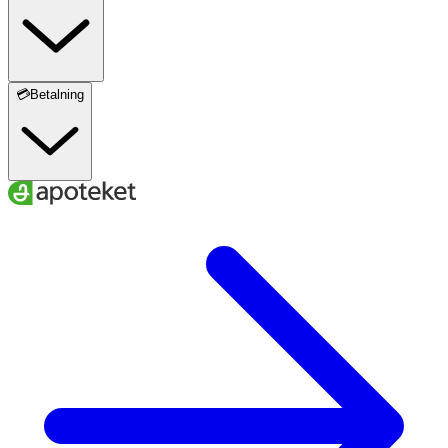
💳Betalning