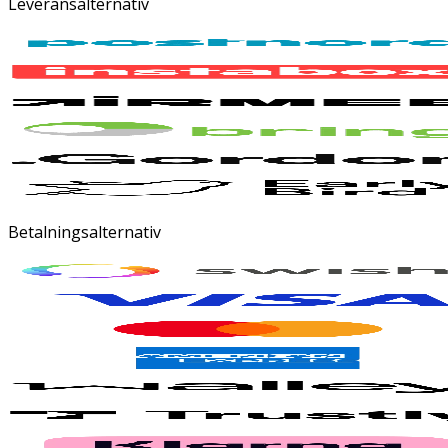
Leveransalternativ
Betalningsalternativ