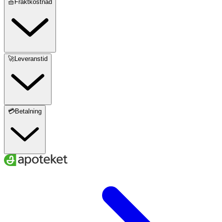
🧺Fraktkostnad
🚀Leveranstid
💳Betalning