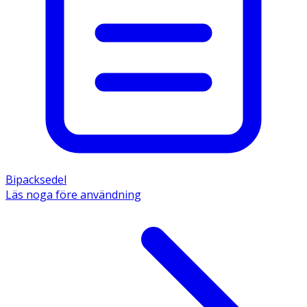
Bipacksedel
Läs noga före användning