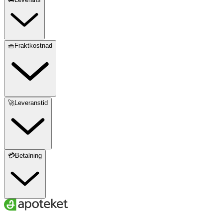
🧺Fraktkostnad
🚀Leveranstid
💳Betalning