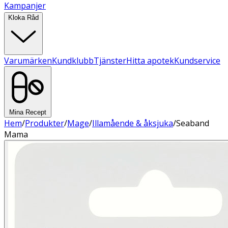
Kampanjer
Kloka Råd
Varumärken
Kundklubb
Tjänster
Hitta apotek
Kundservice
Mina Recept
Hem
/
Produkter
/
Mage
/
Illamående & åksjuka
/
Seaband
Mama