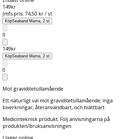
149
kr
Jmfs.pris:
74,50 kr / st
Köp
Seaband Mama, 2 st
0
149
kr
Köp
Seaband Mama, 2 st
0
Mot graviditetsillamående
Ett naturligt val mot graviditetsillamående: inga
biverkningar, återanvändbart, och tvättbart
Medicinteknisk produkt. Följ anvisningarna på
produkten/bruksanvisningen
I lager online