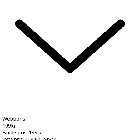
Webbpris
109
kr
Butikspris:
135 kr
,
Jmfs.pris:
109 kr / Styck