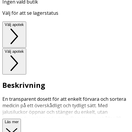
Ingen vald butik
Välj för att se lagerstatus
Välj apotek
Välj apotek
Beskrivning
En transparent dosett för att enkelt förvara och sortera
medicin på ett överskådligt och tydligt sätt. Med
jalusiluckor öppnar och stänger du enkelt, utan
besvärande utskjutande delar. Dosetten innehåller 28
Läs mer
fack. Vilket ger möjligheten att sortera din medicinering
upp till fyra gånger per dygn under en vecka. Barnspärr