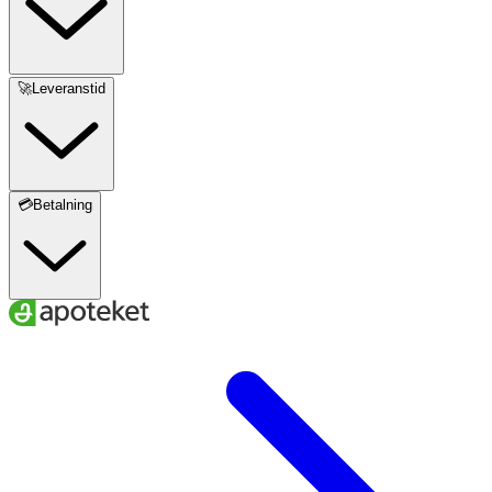
🚀Leveranstid
💳Betalning