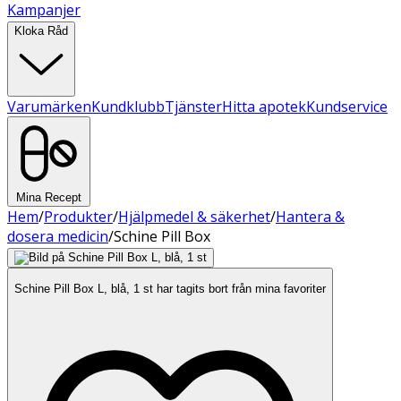
Kampanjer
Kloka Råd
Varumärken
Kundklubb
Tjänster
Hitta apotek
Kundservice
Mina Recept
Hem
/
Produkter
/
Hjälpmedel & säkerhet
/
Hantera &
dosera medicin
/
Schine Pill Box
Schine Pill Box L, blå, 1 st har tagits bort från mina favoriter