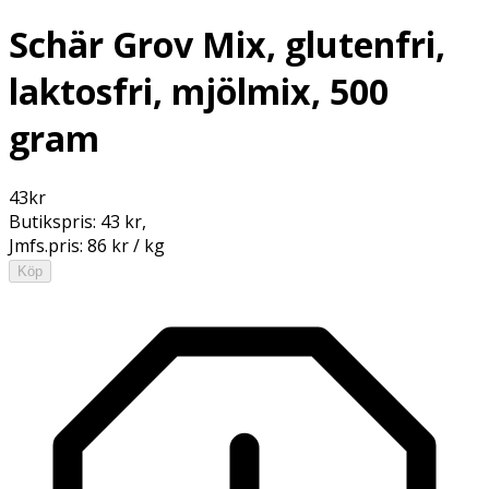
Schär Grov Mix, glutenfri,
laktosfri, mjölmix, 500
gram
43
kr
Butikspris:
43 kr
,
Jmfs.pris:
86 kr / kg
Köp