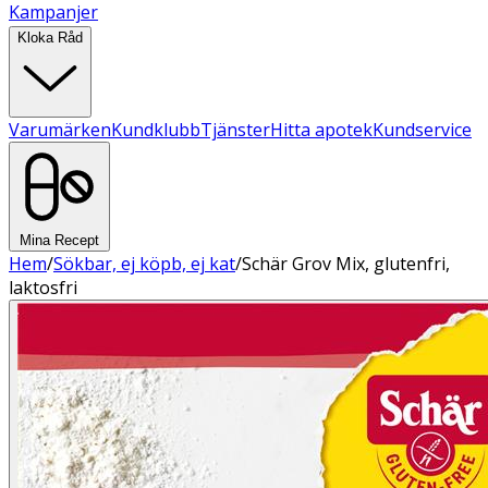
Kampanjer
Kloka Råd
Varumärken
Kundklubb
Tjänster
Hitta apotek
Kundservice
Mina Recept
Hem
/
Sökbar, ej köpb, ej kat
/
Schär Grov Mix, glutenfri,
laktosfri