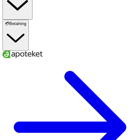
💳Betalning