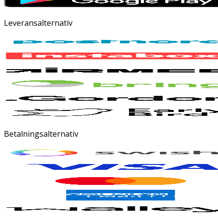
Leveransalternativ
Betalningsalternativ