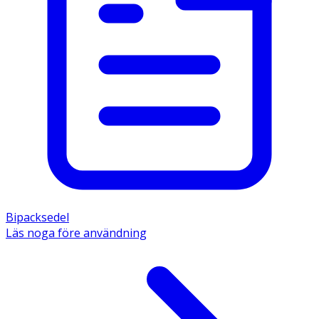
Bipacksedel
Läs noga före användning