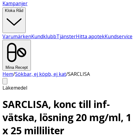
Kampanjer
Kloka Råd
Varumärken
Kundklubb
Tjänster
Hitta apotek
Kundservice
Mina Recept
Hem
/
Sökbar, ej köpb, ej kat
/
SARCLISA
Läkemedel
SARCLISA, konc till inf-
vätska, lösning 20 mg/ml, 1
x 25 milliliter