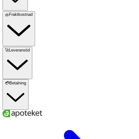
🧺Fraktkostnad
🚀Leveranstid
💳Betalning