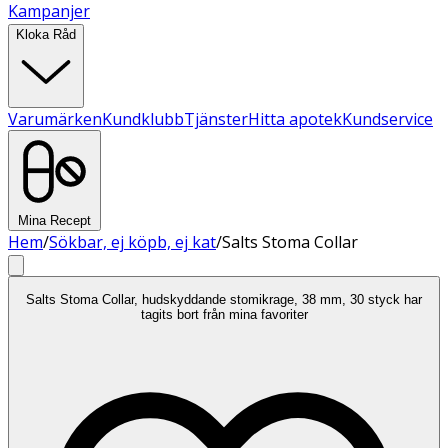
Kampanjer
Kloka Råd
Varumärken
Kundklubb
Tjänster
Hitta apotek
Kundservice
Mina Recept
Hem
/
Sökbar, ej köpb, ej kat
/
Salts Stoma Collar
Salts Stoma Collar, hudskyddande stomikrage, 38 mm, 30 styck har
tagits bort från mina favoriter