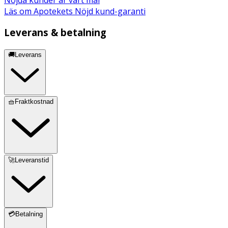
Läs om Apotekets Nöjd kund-garanti
Leverans & betalning
🚚Leverans
🧺Fraktkostnad
🚀Leveranstid
💳Betalning