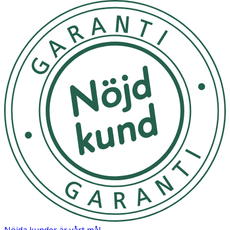
Nöjda kunder är vårt mål