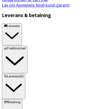
Läs om Apotekets Nöjd kund-garanti
Leverans & betalning
🚚Leverans
🧺Fraktkostnad
🚀Leveranstid
💳Betalning