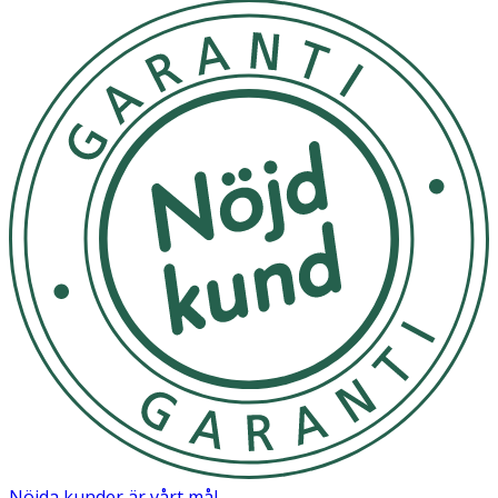
Nöjda kunder är vårt mål