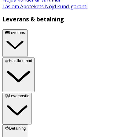
Läs om Apotekets Nöjd kund-garanti
Leverans & betalning
🚚Leverans
🧺Fraktkostnad
🚀Leveranstid
💳Betalning