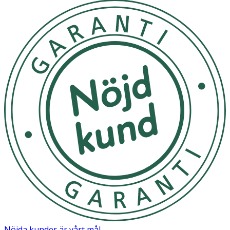
Nöjda kunder är vårt mål