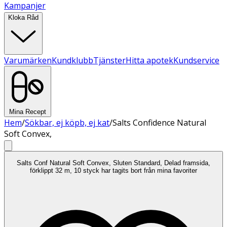
Kampanjer
Kloka Råd
Varumärken
Kundklubb
Tjänster
Hitta apotek
Kundservice
Mina Recept
Hem
/
Sökbar, ej köpb, ej kat
/
Salts Confidence Natural
Soft Convex,
Salts Conf Natural Soft Convex, Sluten Standard, Delad framsida,
förklippt 32 m, 10 styck har tagits bort från mina favoriter