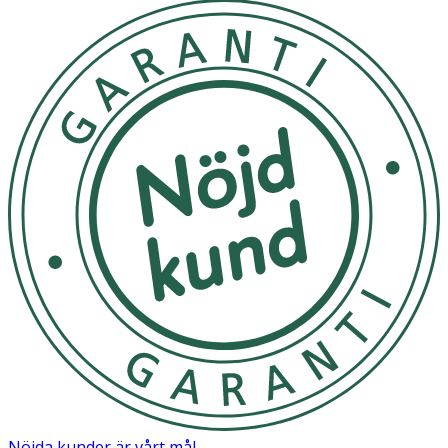
Nöjda kunder är vårt mål