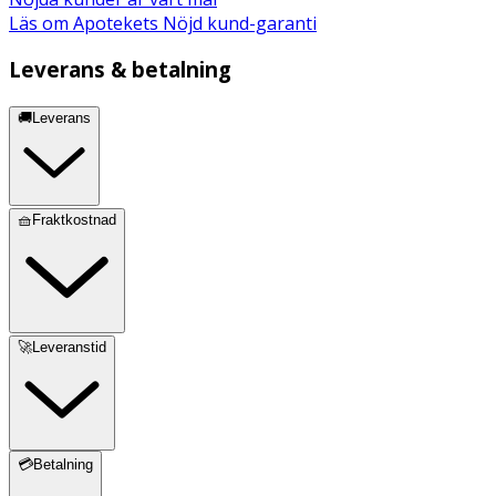
Läs om Apotekets Nöjd kund-garanti
Leverans & betalning
🚚Leverans
🧺Fraktkostnad
🚀Leveranstid
💳Betalning