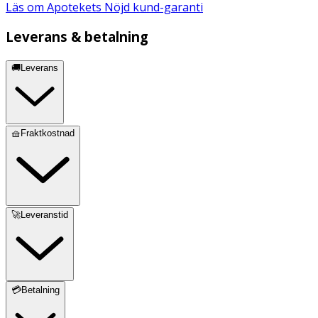
Läs om Apotekets Nöjd kund-garanti
Leverans & betalning
🚚Leverans
🧺Fraktkostnad
🚀Leveranstid
💳Betalning