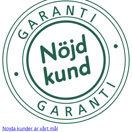
Nöjda kunder är vårt mål