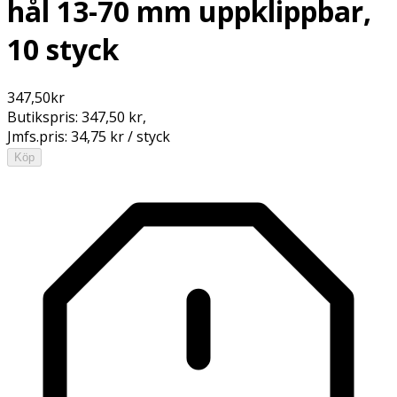
hål 13-70 mm uppklippbar,
10 styck
347,50
kr
Butikspris:
347,50 kr
,
Jmfs.pris:
34,75 kr / styck
Köp