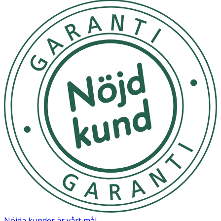
Nöjda kunder är vårt mål