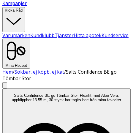
Kampanjer
Kloka Råd
Varumärken
Kundklubb
Tjänster
Hitta apotek
Kundservice
Mina Recept
Hem
/
Sökbar, ej köpb, ej kat
/
Salts Confidence BE go
Tömbar Stor
Salts Confidence BE go Tömbar Stor, Flexifit med Aloe Vera,
uppklippbar 13-55 m, 30 styck har tagits bort från mina favoriter