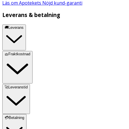
Läs om Apotekets Nöjd kund-garanti
Leverans & betalning
🚚Leverans
🧺Fraktkostnad
🚀Leveranstid
💳Betalning