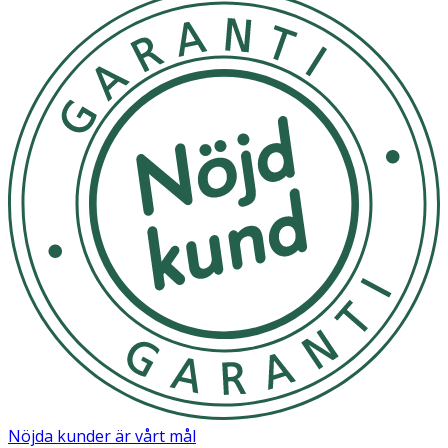
Nöjda kunder är vårt mål