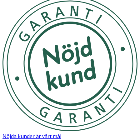
Nöjda kunder är vårt mål