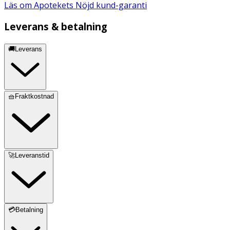
Läs om Apotekets Nöjd kund-garanti
Leverans & betalning
🚚Leverans
🧺Fraktkostnad
🚀Leveranstid
💳Betalning