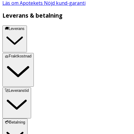
Läs om Apotekets Nöjd kund-garanti
Leverans & betalning
🚚Leverans
🧺Fraktkostnad
🚀Leveranstid
💳Betalning