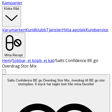
Kampanjer
Kloka Råd
Varumärken
Kundklubb
Tjänster
Hitta apotek
Kundservice
Mina Recept
Hem
/
Sökbar, ej köpb, ej kat
/
Salts Confidence BE go
Överdrag Stor Mix
Salts Confidence BE go Överdrag Stor Mix, överdrag till BE go stor
stomipåse, 6 styck har tagits bort från mina favoriter