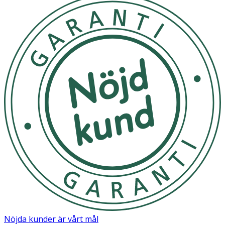
Nöjda kunder är vårt mål