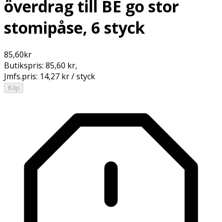
överdrag till BE go stor
stomipåse, 6 styck
85,60
kr
Butikspris:
85,60 kr
,
Jmfs.pris:
14,27 kr / styck
Köp