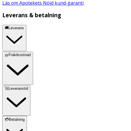
Läs om Apotekets Nöjd kund-garanti
Leverans & betalning
🚚Leverans
🧺Fraktkostnad
🚀Leveranstid
💳Betalning