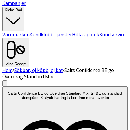
Kampanjer
Kloka Råd
Varumärken
Kundklubb
Tjänster
Hitta apotek
Kundservice
Mina Recept
Hem
/
Sökbar, ej köpb, ej kat
/
Salts Confidence BE go
Överdrag Standard Mix
Salts Confidence BE go Överdrag Standard Mix, till BE go standard
stomipåse, 6 styck har tagits bort från mina favoriter