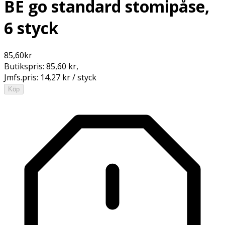
BE go standard stomipåse,
6 styck
85,60
kr
Butikspris:
85,60 kr
,
Jmfs.pris:
14,27 kr / styck
Köp