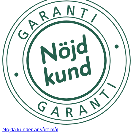
Nöjda kunder är vårt mål