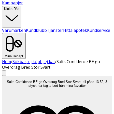
Kampanjer
Kloka Råd
Varumärken
Kundklubb
Tjänster
Hitta apotek
Kundservice
Mina Recept
Hem
/
Sökbar, ej köpb, ej kat
/
Salts Confidence BE go
Överdrag Bred Stor Svart
Salts Confidence BE go Överdrag Bred Stor Svart, till påse 13-52, 3
styck har tagits bort från mina favoriter