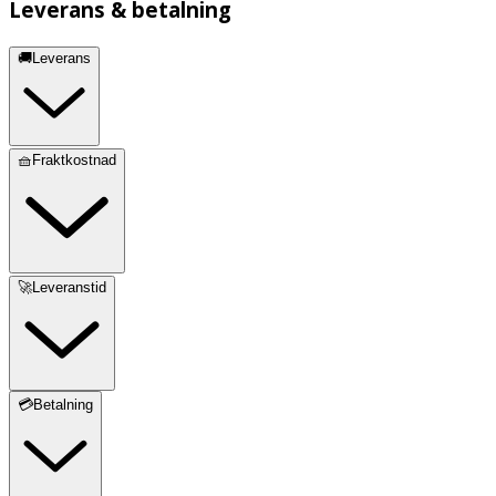
Leverans & betalning
🚚Leverans
🧺Fraktkostnad
🚀Leveranstid
💳Betalning