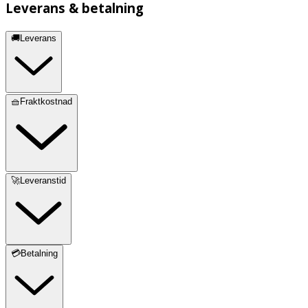
Leverans & betalning
🚚Leverans
🧺Fraktkostnad
🚀Leveranstid
💳Betalning