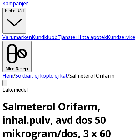
Kampanjer
Kloka Råd
Varumärken
Kundklubb
Tjänster
Hitta apotek
Kundservice
Mina Recept
Hem
/
Sökbar, ej köpb, ej kat
/
Salmeterol Orifarm
Läkemedel
Salmeterol Orifarm,
inhal.pulv, avd dos 50
mikrogram/dos, 3 x 60