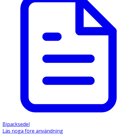
Bipacksedel
Läs noga före användning