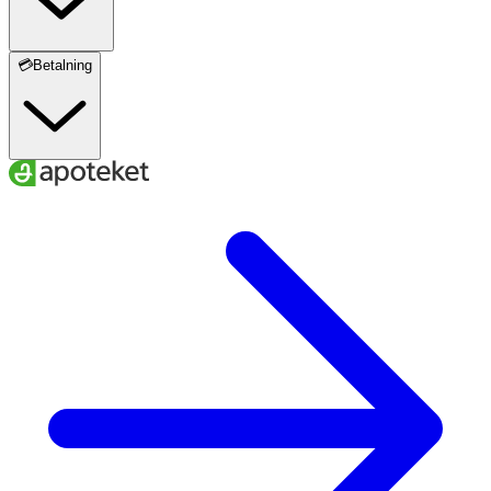
💳Betalning