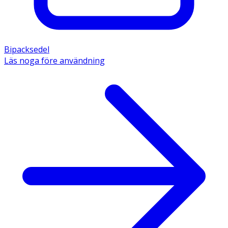
Bipacksedel
Läs noga före användning