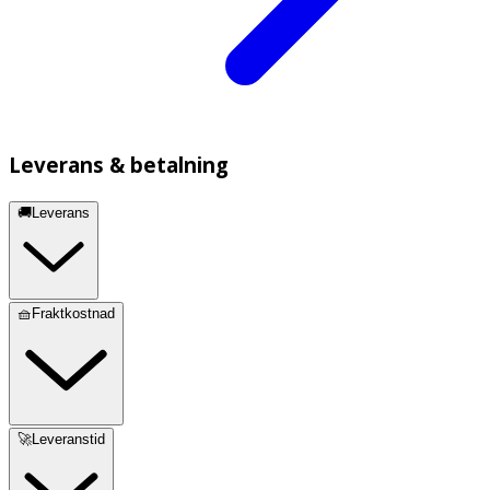
Leverans & betalning
🚚Leverans
🧺Fraktkostnad
🚀Leveranstid