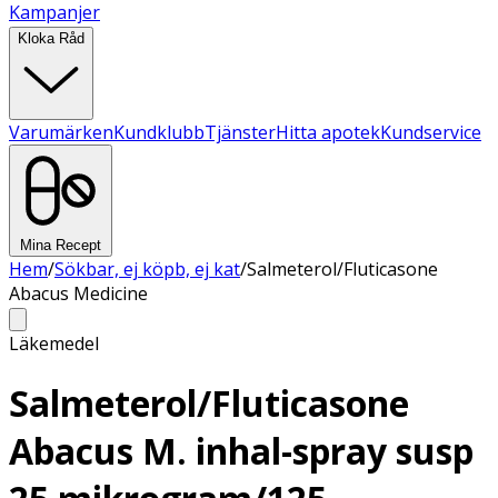
Kampanjer
Kloka Råd
Varumärken
Kundklubb
Tjänster
Hitta apotek
Kundservice
Mina Recept
Hem
/
Sökbar, ej köpb, ej kat
/
Salmeterol/Fluticasone
Abacus Medicine
Läkemedel
Salmeterol/Fluticasone
Abacus M. inhal-spray susp