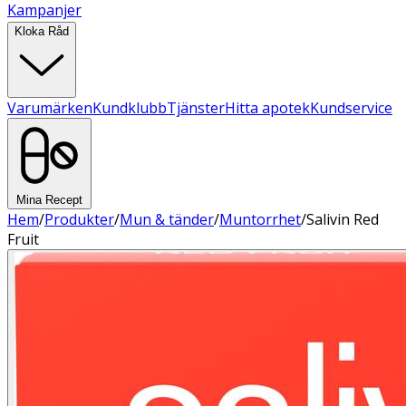
Kampanjer
Kloka Råd
Varumärken
Kundklubb
Tjänster
Hitta apotek
Kundservice
Mina Recept
Hem
/
Produkter
/
Mun & tänder
/
Muntorrhet
/
Salivin Red
Fruit