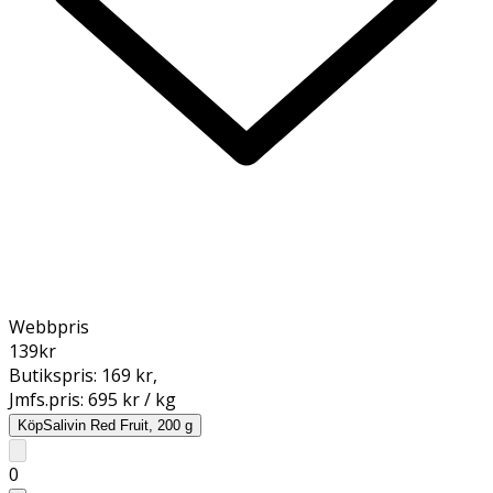
Webbpris
139
kr
Butikspris:
169 kr
,
Jmfs.pris:
695 kr / kg
Köp
Salivin Red Fruit, 200 g
0