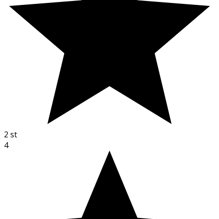
2
st
4