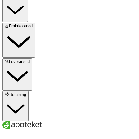
🧺Fraktkostnad
🚀Leveranstid
💳Betalning