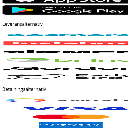
Leveransalternativ
Betalningsalternativ