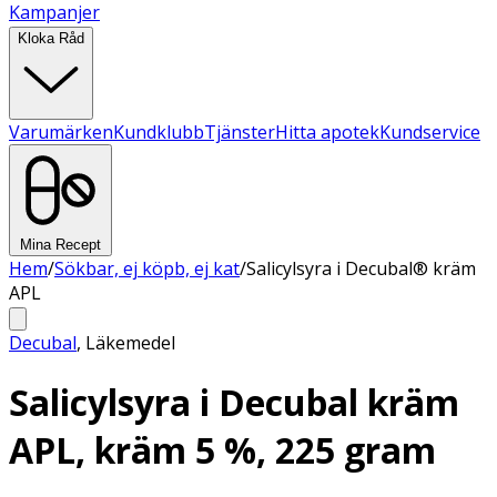
Kampanjer
Kloka Råd
Varumärken
Kundklubb
Tjänster
Hitta apotek
Kundservice
Mina Recept
Hem
/
Sökbar, ej köpb, ej kat
/
Salicylsyra i Decubal® kräm
APL
Decubal
,
Läkemedel
Salicylsyra i Decubal kräm
APL, kräm 5 %, 225 gram