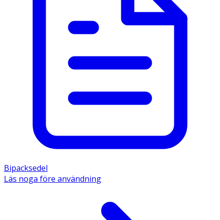
Bipacksedel
Läs noga före användning