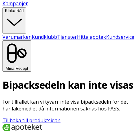
Kampanjer
Kloka Råd
Varumärken
Kundklubb
Tjänster
Hitta apotek
Kundservice
Mina Recept
Bipacksedeln kan inte visas
För tillfället kan vi tyvärr inte visa bipacksedeln för det
här läkemedlet då informationen saknas hos FASS.
Tillbaka till produktsidan