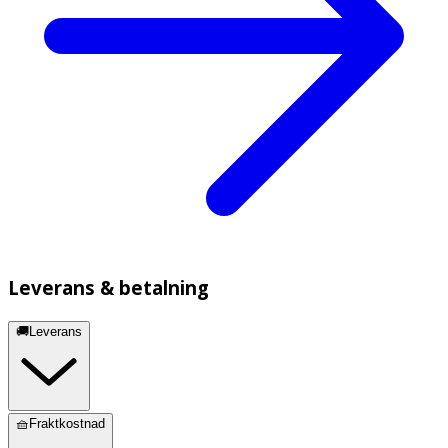
Graviditet & amning
· Ska endast användas under graviditet
efter
bedömning av vården
.
· Ska inte användas under graviditetens andra hälft.
· Vid amning ska produkten inte appliceras på bröstet.
Förvaring
Förvaras utom syn- och räckhåll för barn.
Innehåll
Leverans & betalning
Aktiv substans:
1 g innehåller: Salicylsyra 20 mg.
🚚Leverans
Övriga hjälpämnen:
Cetylalkohol, Glycerol 85 %,
Polysorbat 60, Dimetikon, Ullfett, Isopropylmyristat,
Sorbitanstearat, Renat vatten.
🧺Fraktkostnad