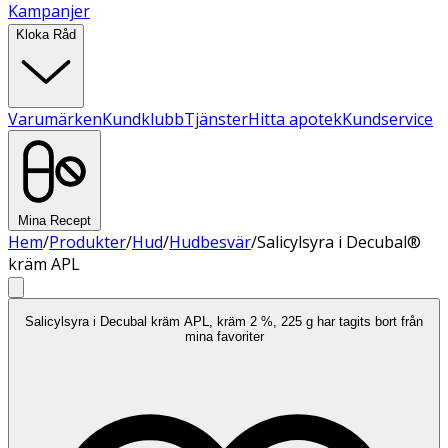
Kampanjer
Kloka Råd
Varumärken
Kundklubb
Tjänster
Hitta apotek
Kundservice
Mina Recept
Hem
/
Produkter
/
Hud
/
Hudbesvär
/
Salicylsyra i Decubal®
kräm APL
Salicylsyra i Decubal kräm APL, kräm 2 %, 225 g har tagits bort från
mina favoriter