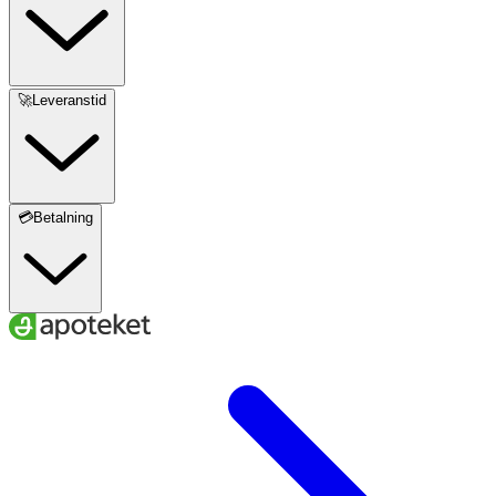
🚀Leveranstid
💳Betalning