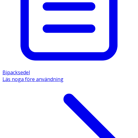
användas för snabbare avfjällning.
· Tvätta bort krämen genom att först massera in
schampo i torrt hår och därefter skölja med vatten.
· Håret kan behöva schamponeras flera gånger.
Observera
·
Barn och ungdomar under 18 år
ska endast
använda krämen efter rekommendation av
Bipacksedel
förskrivare.
Läs noga före användning
· Ska inte användas till barn under 3 år.
· Endast för utvärtes bruk.
· Undvik kontakt med ögon och slemhinnor.
·
Ska inte
användas av barn och ungdomar med
vattkoppor eller influensa på grund av ökad risk för
att utveckla Reye's syndrom.