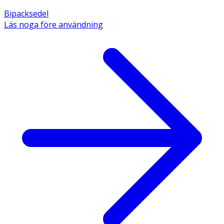
Bipacksedel
Läs noga före användning