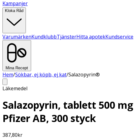
Kampanjer
Kloka Råd
Varumärken
Kundklubb
Tjänster
Hitta apotek
Kundservice
Mina Recept
Hem
/
Sökbar, ej köpb, ej kat
/
Salazopyrin®
Läkemedel
Salazopyrin, tablett 500 mg
Pfizer AB, 300 styck
387,80
kr