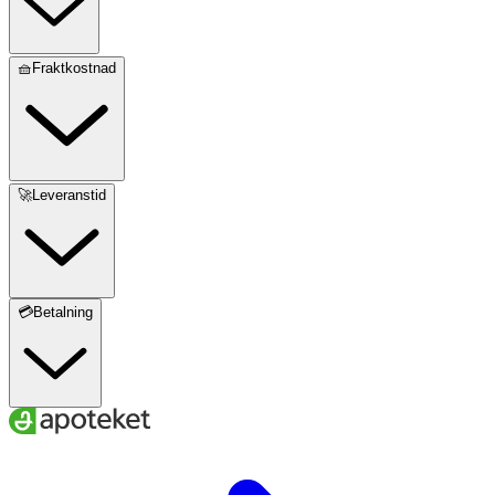
🧺Fraktkostnad
🚀Leveranstid
💳Betalning