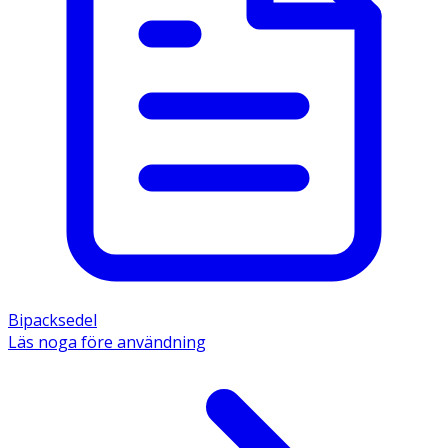
Bipacksedel
Läs noga före användning