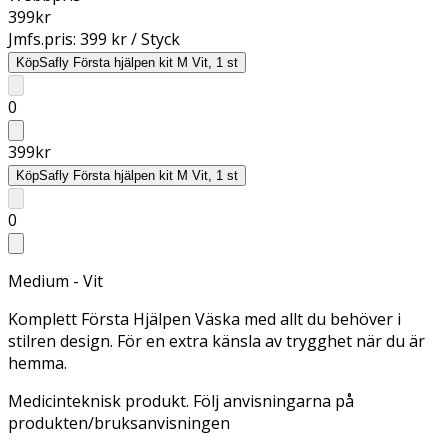
399
kr
Jmfs.pris:
399 kr / Styck
Köp
Safly Första hjälpen kit M Vit, 1 st
0
399
kr
Köp
Safly Första hjälpen kit M Vit, 1 st
0
Medium - Vit
Komplett Första Hjälpen Väska med allt du behöver i
stilren design. För en extra känsla av trygghet när du är
hemma.
Medicinteknisk produkt. Följ anvisningarna på
produkten/bruksanvisningen