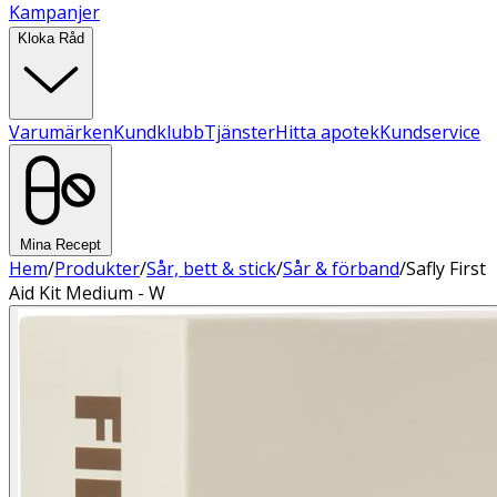
Kampanjer
Kloka Råd
Varumärken
Kundklubb
Tjänster
Hitta apotek
Kundservice
Mina Recept
Hem
/
Produkter
/
Sår, bett & stick
/
Sår & förband
/
Safly First
Aid Kit Medium - W