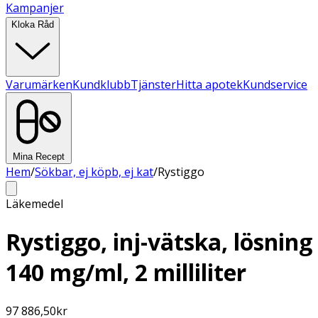
Kampanjer
Kloka Råd
Varumärken
Kundklubb
Tjänster
Hitta apotek
Kundservice
Mina Recept
Hem
/
Sökbar, ej köpb, ej kat
/
Rystiggo
Läkemedel
Rystiggo, inj-vätska, lösning
140 mg/ml, 2 milliliter
97 886,50
kr