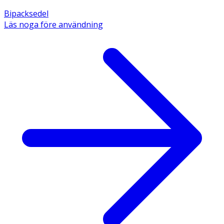
Bipacksedel
Läs noga före användning