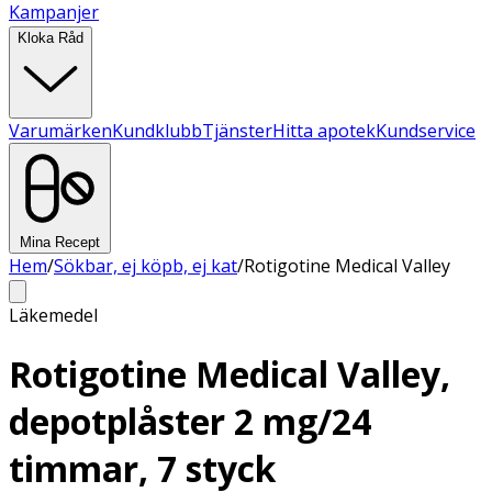
Kampanjer
Kloka Råd
Varumärken
Kundklubb
Tjänster
Hitta apotek
Kundservice
Mina Recept
Hem
/
Sökbar, ej köpb, ej kat
/
Rotigotine Medical Valley
Läkemedel
Rotigotine Medical Valley,
depotplåster 2 mg/24
timmar, 7 styck