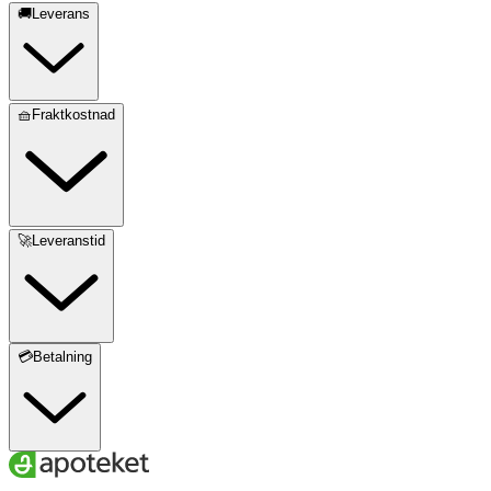
🚚Leverans
🧺Fraktkostnad
🚀Leveranstid
💳Betalning