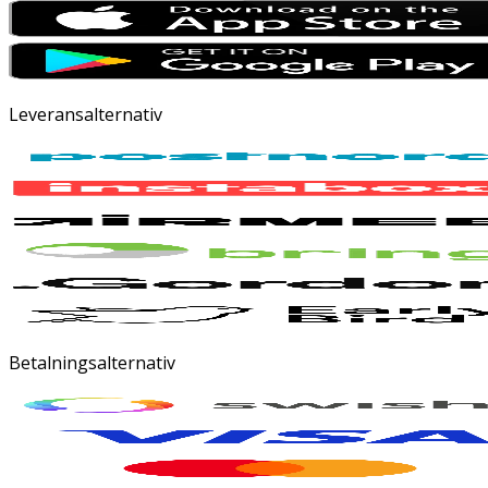
Leveransalternativ
Betalningsalternativ