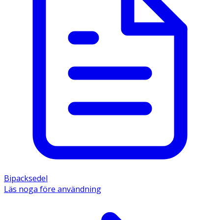
Bipacksedel
Läs noga före användning