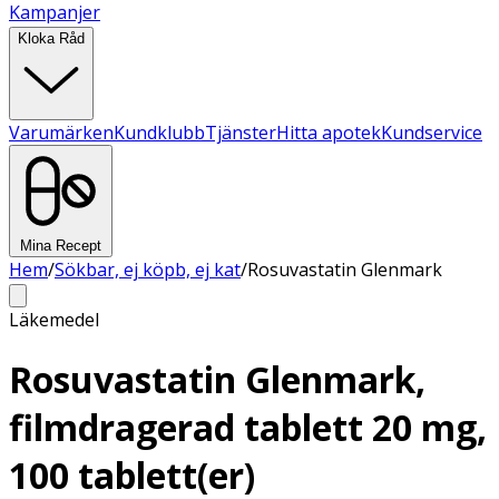
Kampanjer
Kloka Råd
Varumärken
Kundklubb
Tjänster
Hitta apotek
Kundservice
Mina Recept
Hem
/
Sökbar, ej köpb, ej kat
/
Rosuvastatin Glenmark
Läkemedel
Rosuvastatin Glenmark,
filmdragerad tablett 20 mg,
100 tablett(er)