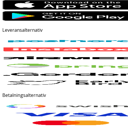
Leveransalternativ
Betalningsalternativ