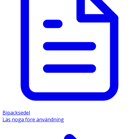
Bipacksedel
Läs noga före användning