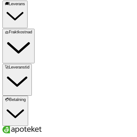
🚚Leverans
🧺Fraktkostnad
🚀Leveranstid
💳Betalning