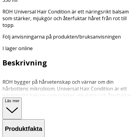
ROH Universal Hair Condition är ett näringsrikt balsam
som stärker, mjukgör och återfuktar håret från rot till
topp.
Följ anvisningarna på produkten/bruksanvisningen
I lager online
Beskrivning
ROH bygger på hårvetenskap och värnar om din
hårbottens mikrobiom. Universal Hair Condition är ett
näringsrikt balsam som stärker, mjukgör och återfuktar
Läs mer
håret från rot till topp. Sjögräs, ginseng, funktionella
peptider och aminosyror hjälper till att bygga upp hårets
motståndskraft. Återställer balansen i hårbotten och
främjar en hälsosam miljö för både hår och hårbotten.
Produktfakta
Rekommenderas för Alla hår- och hårbottenstyper.
Nyckelingredienser Sjögräs: En kraftfull antioxidant från