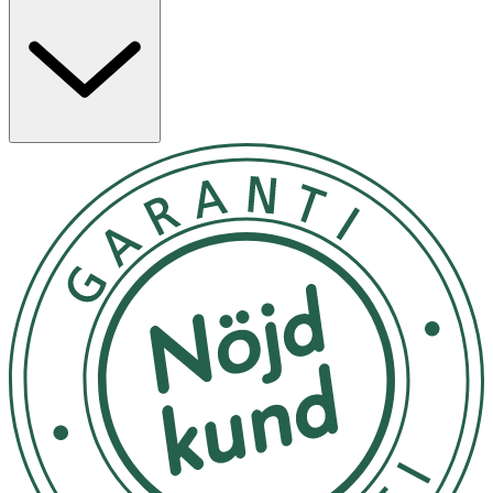
havet som skyddar hårets struktur och främjar en frisk
hårbotten. Ginsengrotsextrakt: Förbättra
näringsupptaget. Kardborrerotsextrakt: Skyddar mot
oxidativ stress och stärker håret mot yttre påfrestningar.
ROH Elixir Peptider & aminosyror: Stärker hårsäckarna
och lugnar hårbotten. Grönt kaviar: Rik på antioxidanter,
ger intensiv återfuktning och vård. Fermenterad
teknologi: Stärker hudbarriären, balanserar mikrobiomet
och lugnar känslig hårbotten.
Applicera i nytvättat, vått hår och fördela jämnt. Kamma
försiktigt igenom för att reda ut håret. Massera in i
hårbotten i 1–2 minuter. Skölj noggrant. För bästa
resultat, använd tillsammans med ROH Daily Hair Tonic.
Endast för utvärtes bruk. Undvik kontakt med ögonen.
Vid kontakt, skölj omedelbart. Avbryt användning vid
irritation och kontakta läkare vid behov.
Temperatur: Förvara i rumstemperatur (ca. 15-25°C).
Undvik extrem kyla och direkt solljus, vilket kan förstöra