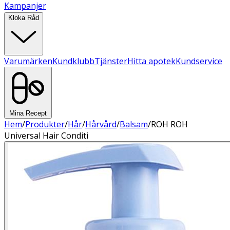
Kampanjer
Kloka Råd
Varumärken
Kundklubb
Tjänster
Hitta apotek
Kundservice
Mina Recept
Hem
/
Produkter
/
Hår
/
Hårvård
/
Balsam
/
ROH ROH
Universal Hair Conditi