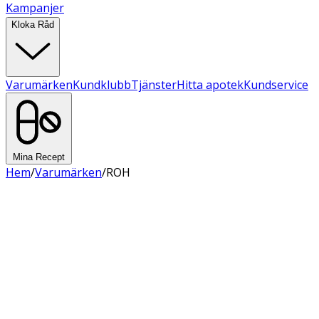
Kampanjer
Kloka Råd
Varumärken
Kundklubb
Tjänster
Hitta apotek
Kundservice
Mina Recept
Hem
/
Varumärken
/
ROH