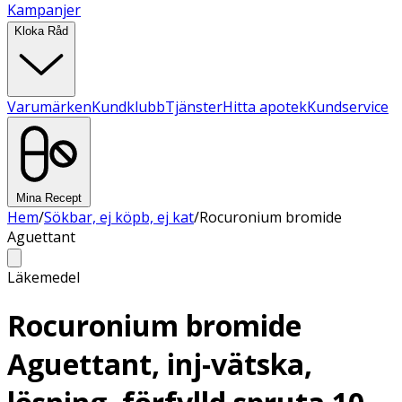
Kampanjer
Kloka Råd
Varumärken
Kundklubb
Tjänster
Hitta apotek
Kundservice
Mina Recept
Hem
/
Sökbar, ej köpb, ej kat
/
Rocuronium bromide
Aguettant
Läkemedel
Rocuronium bromide
Aguettant, inj-vätska,