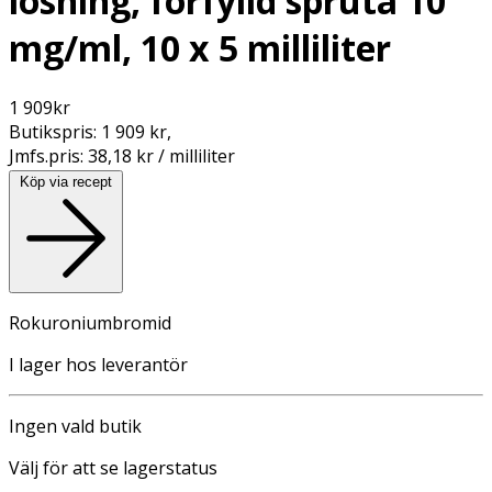
lösning, förfylld spruta 10
mg/ml, 10 x 5 milliliter
1 909
kr
Butikspris:
1 909 kr
,
Jmfs.pris:
38,18 kr / milliliter
Köp via recept
Rokuroniumbromid
I lager hos leverantör
Ingen vald butik
Välj för att se lagerstatus