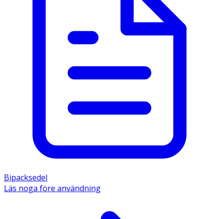
Bipacksedel
Läs noga före användning