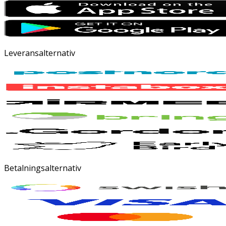
Leveransalternativ
Betalningsalternativ