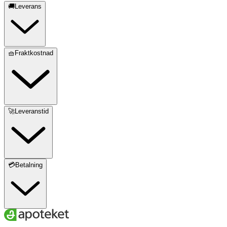
🚚Leverans
🧺Fraktkostnad
🚀Leveranstid
💳Betalning