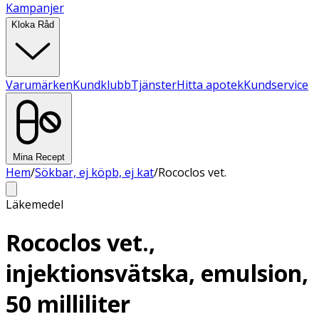
Kampanjer
Kloka Råd
Varumärken
Kundklubb
Tjänster
Hitta apotek
Kundservice
Mina Recept
Hem
/
Sökbar, ej köpb, ej kat
/
Rococlos vet.
Läkemedel
Rococlos vet.,
injektionsvätska, emulsion,
50 milliliter