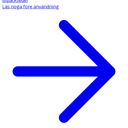
Bipacksedel
Läs noga före användning