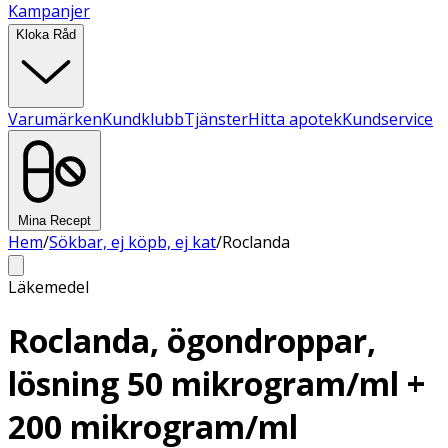
Kampanjer
Kloka Råd
Varumärken
Kundklubb
Tjänster
Hitta apotek
Kundservice
Mina Recept
Hem
/
Sökbar, ej köpb, ej kat
/
Roclanda
Läkemedel
Roclanda, ögondroppar,
lösning 50 mikrogram/ml +
200 mikrogram/ml