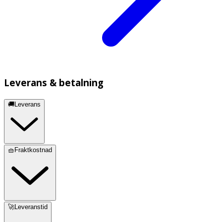
Leverans & betalning
🚚Leverans
🧺Fraktkostnad
🚀Leveranstid