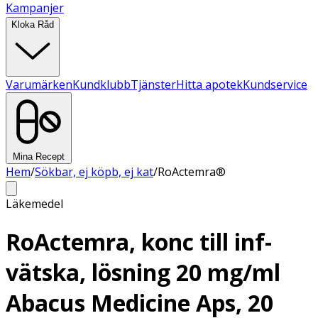
Kampanjer
Kloka Råd
Varumärken
Kundklubb
Tjänster
Hitta apotek
Kundservice
Mina Recept
Hem
/
Sökbar, ej köpb, ej kat
/
RoActemra®
Läkemedel
RoActemra, konc till inf-
vätska, lösning 20 mg/ml
Abacus Medicine Aps, 20