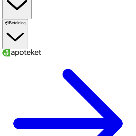
💳Betalning