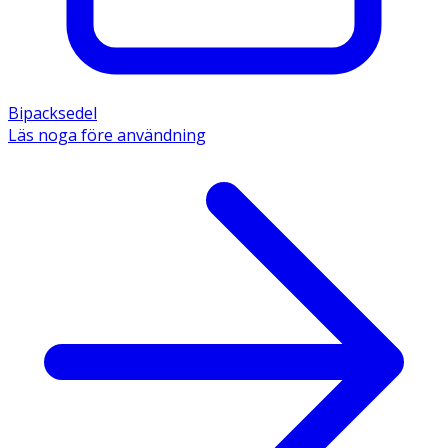
Bipacksedel
Läs noga före användning