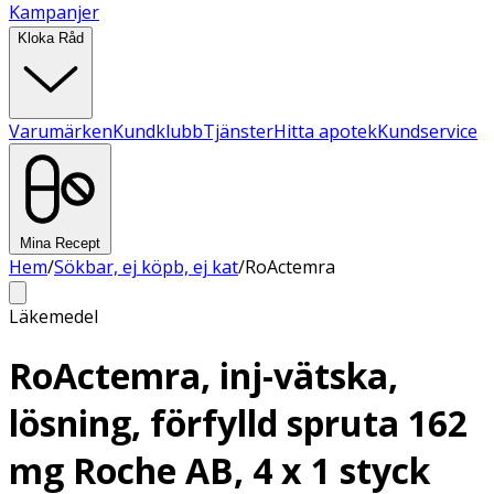
Kampanjer
Kloka Råd
Varumärken
Kundklubb
Tjänster
Hitta apotek
Kundservice
Mina Recept
Hem
/
Sökbar, ej köpb, ej kat
/
RoActemra
Läkemedel
RoActemra, inj-vätska,
lösning, förfylld spruta 162
mg Roche AB, 4 x 1 styck