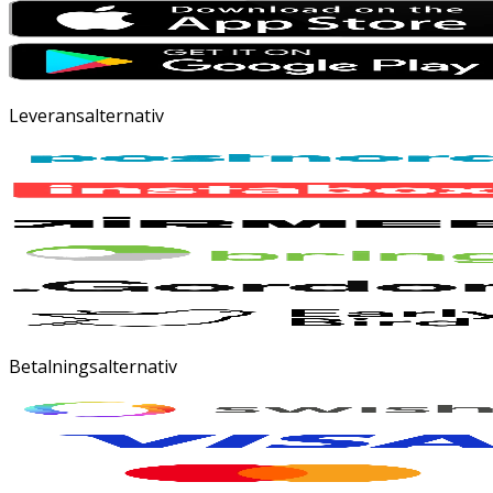
Leveransalternativ
Betalningsalternativ