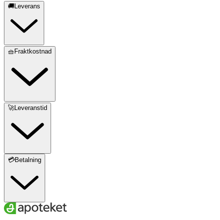
🚚Leverans
🧺Fraktkostnad
🚀Leveranstid
💳Betalning