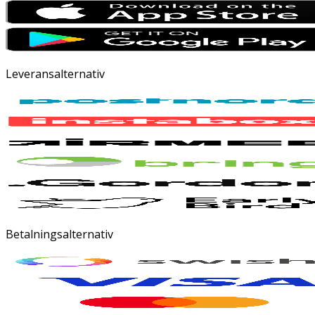
Leveransalternativ
Betalningsalternativ