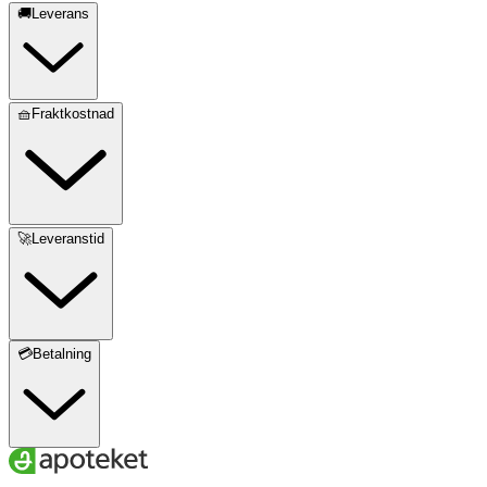
🚚Leverans
🧺Fraktkostnad
🚀Leveranstid
💳Betalning