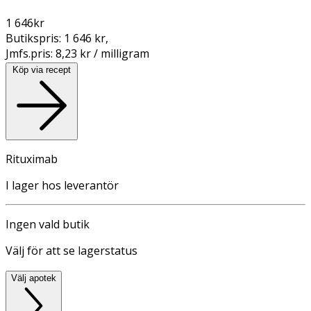
1 646
kr
Butikspris:
1 646 kr
,
Jmfs.pris:
8,23 kr / milligram
Köp via recept
Rituximab
I lager hos leverantör
Ingen vald butik
Välj för att se lagerstatus
Välj apotek