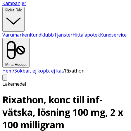
Kampanjer
Kloka Råd
Varumärken
Kundklubb
Tjänster
Hitta apotek
Kundservice
Mina Recept
Hem
/
Sökbar, ej köpb, ej kat
/
Rixathon
Läkemedel
Rixathon, konc till inf-
vätska, lösning 100 mg, 2 x
100 milligram