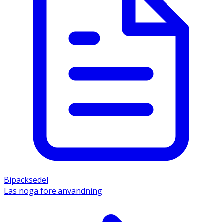
Bipacksedel
Läs noga före användning