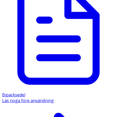
Bipacksedel
Läs noga före användning