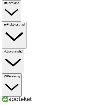
🚚Leverans
🧺Fraktkostnad
🚀Leveranstid
💳Betalning