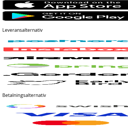
Leveransalternativ
Betalningsalternativ