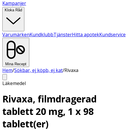
Kampanjer
Kloka Råd
Varumärken
Kundklubb
Tjänster
Hitta apotek
Kundservice
Mina Recept
Hem
/
Sökbar, ej köpb, ej kat
/
Rivaxa
Läkemedel
Rivaxa, filmdragerad
tablett 20 mg, 1 x 98
tablett(er)