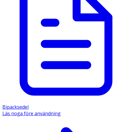
Bipacksedel
Läs noga före användning