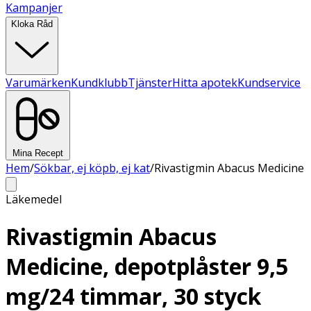
Kampanjer
Kloka Råd
Varumärken
Kundklubb
Tjänster
Hitta apotek
Kundservice
Mina Recept
Hem
/
Sökbar, ej köpb, ej kat
/
Rivastigmin Abacus Medicine
Läkemedel
Rivastigmin Abacus
Medicine, depotplåster 9,5
mg/24 timmar, 30 styck