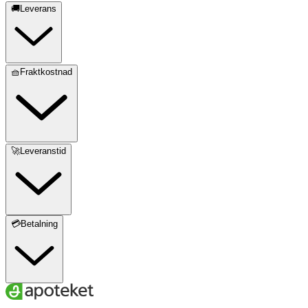
🚚Leverans
🧺Fraktkostnad
🚀Leveranstid
💳Betalning