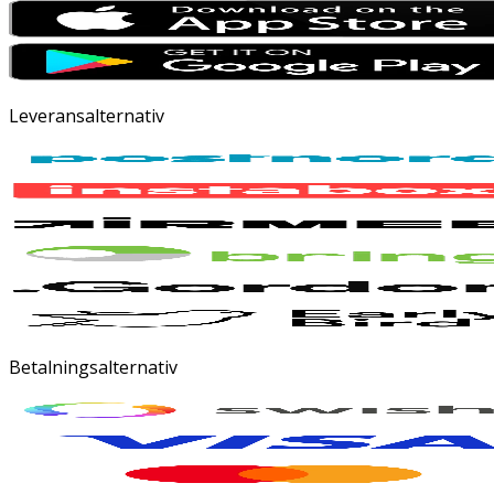
Leveransalternativ
Betalningsalternativ