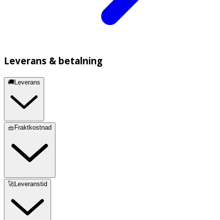
Leverans & betalning
🚚Leverans
🧺Fraktkostnad
🚀Leveranstid