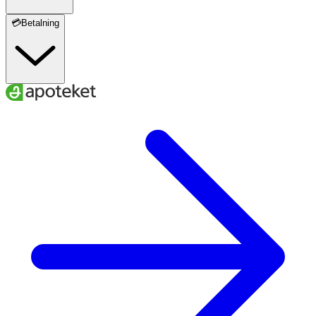
💳Betalning