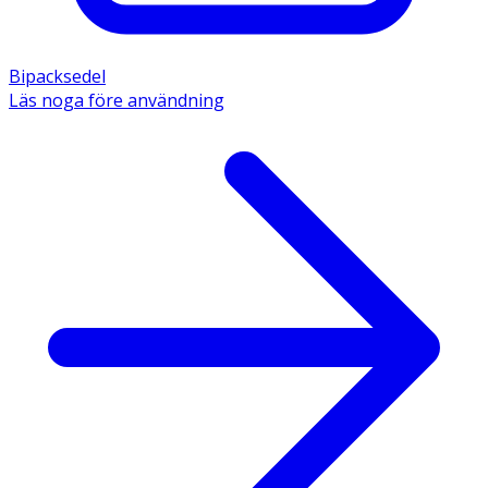
Bipacksedel
Läs noga före användning