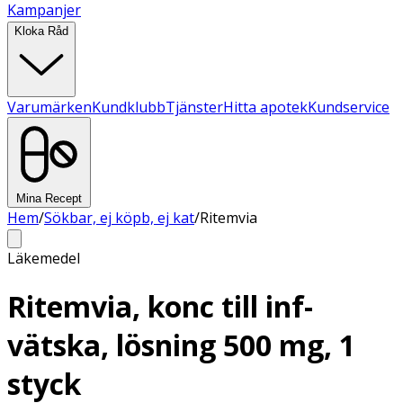
Kampanjer
Kloka Råd
Varumärken
Kundklubb
Tjänster
Hitta apotek
Kundservice
Mina Recept
Hem
/
Sökbar, ej köpb, ej kat
/
Ritemvia
Läkemedel
Ritemvia, konc till inf-
vätska, lösning 500 mg, 1
styck