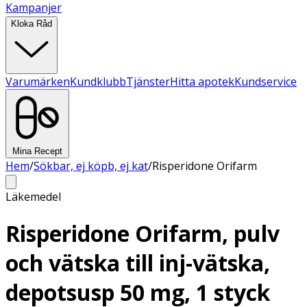
Kampanjer
Kloka Råd
Varumärken
Kundklubb
Tjänster
Hitta apotek
Kundservice
Mina Recept
Hem
/
Sökbar, ej köpb, ej kat
/
Risperidone Orifarm
Läkemedel
Risperidone Orifarm, pulv
och vätska till inj-vätska,
depotsusp 50 mg, 1 styck