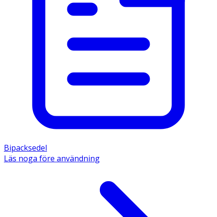
Bipacksedel
Läs noga före användning