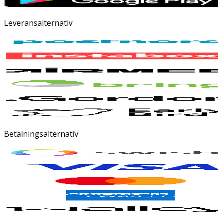
Leveransalternativ
Betalningsalternativ