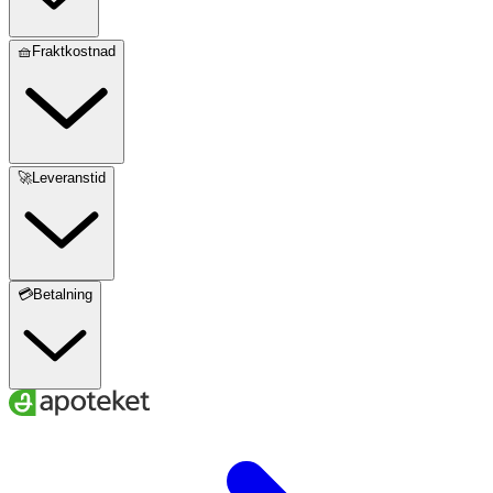
🧺Fraktkostnad
🚀Leveranstid
💳Betalning