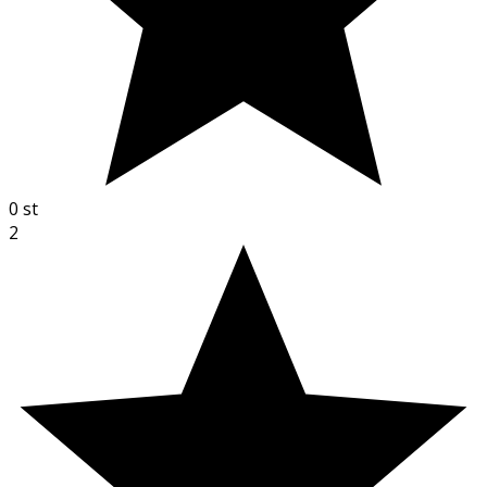
0
st
2