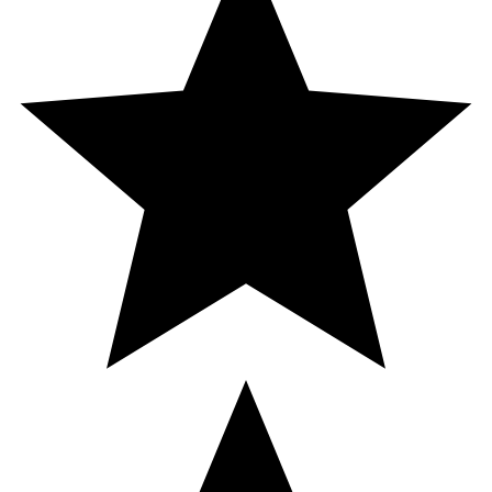
Fosfor
842 mg (120 % av DRI*)
Zink
12 g 130% av DRI*)
* DRI=Dagligt referensintag.
Innehåll
VETEGRODDAR.