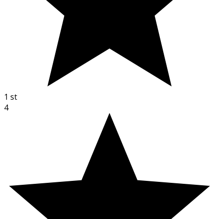
1
st
4