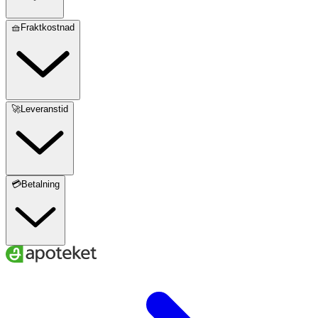
🧺Fraktkostnad
🚀Leveranstid
💳Betalning