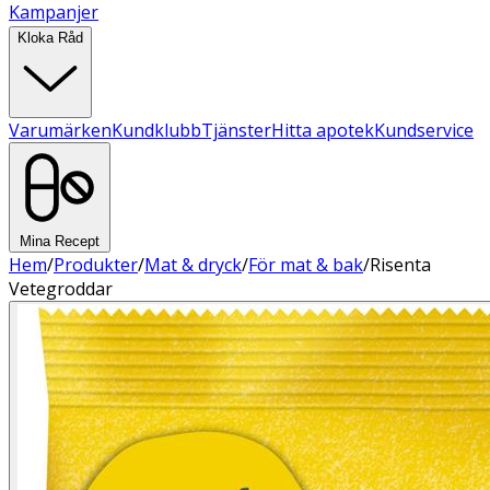
Kampanjer
Kloka Råd
Varumärken
Kundklubb
Tjänster
Hitta apotek
Kundservice
Mina Recept
Hem
/
Produkter
/
Mat & dryck
/
För mat & bak
/
Risenta
Vetegroddar