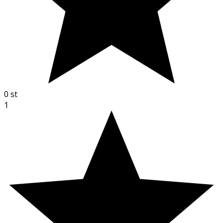
0
st
1