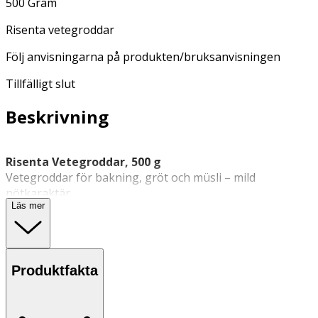
500 Gram
Risenta vetegroddar
Följ anvisningarna på produkten/bruksanvisningen
Tillfälligt slut
Beskrivning
Risenta Vetegroddar, 500 g
Vetegroddar för bakning, gröt och müsli – mild
nötkaraktär.
Läs mer
Torkade vetegroddar som ger struktur och smak i både
matlagning och bakning
. Passar i bröd och bullar, i müsli
eller som topping – även som panering.
Produktfakta
Egenskaper
· Vetegroddar för bakning, gröt, müsli och topping