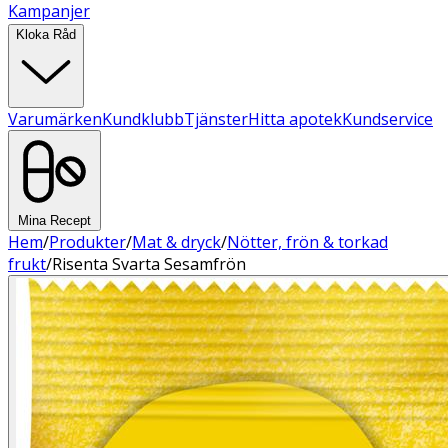
Kampanjer
Kloka Råd
Varumärken
Kundklubb
Tjänster
Hitta apotek
Kundservice
Mina Recept
Hem
/
Produkter
/
Mat & dryck
/
Nötter, frön & torkad
frukt
/
Risenta Svarta Sesamfrön