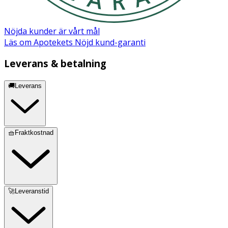
- varav mättat fett
7,0 g
Nöjda kunder är vårt mål
Kolhydrat
23 g
Läs om Apotekets Nöjd kund-garanti
Leverans & betalning
- varav sockerarter
0 g
🚚Leverans
Fiber
12 g
Protein
18 g
🧺Fraktkostnad
Salt
0,03 g
🚀Leveranstid
Innehåll
Svarta, oskalade SESAMFRÖN.