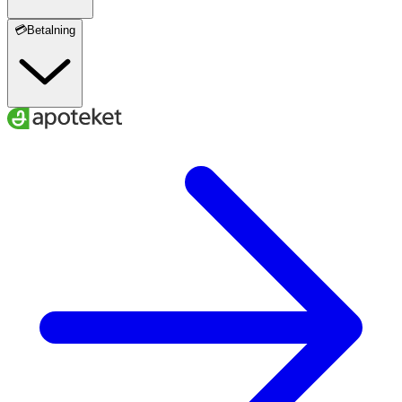
💳Betalning