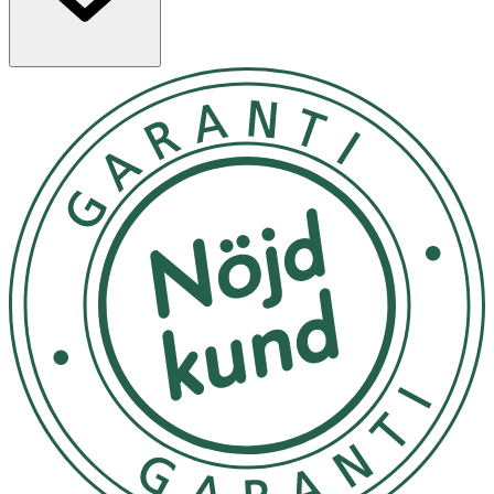
· Kan rostas för mer smak och crunch
Användning
· Strö över bröd, fröknäcke eller bullar före gräddning.
· Rosta lätt i torr panna och toppa sallader, bowls eller
sushi.
· Använd i marinader, dressingar eller som kryddning.
Förvaring
Förvaras torrt och svalt.
Näringsinnehåll
100 g
Energi kj/kcal
2397/573
Fett
50 g