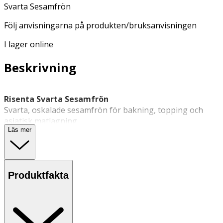
Svarta Sesamfrön
Följ anvisningarna på produkten/bruksanvisningen
I lager online
Beskrivning
Risenta Svarta Sesamfrön
Svarta, oskalade sesamfrön för bakning, topping och
asiatisk matlagning.
Läs mer
Svarta sesamfrön med tydlig nötkaraktär. Används hela,
rostade eller malda i bröd, sallader och varma rätter.
Egenskaper
Produktfakta
· Oskalade svarta sesamfrön
· Passar för bakning, topping och asiatiska rätter