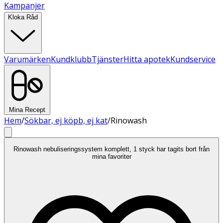
Kampanjer
Kloka Råd
Varumärken
Kundklubb
Tjänster
Hitta apotek
Kundservice
Mina Recept
Hem
/
Sökbar, ej köpb, ej kat
/
Rinowash
Rinowash nebuliseringssystem komplett, 1 styck har tagits bort från
mina favoriter