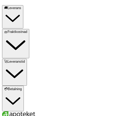
🚚Leverans
🧺Fraktkostnad
🚀Leveranstid
💳Betalning