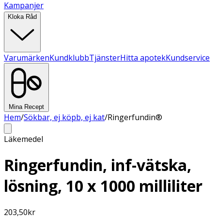
Kampanjer
Kloka Råd
Varumärken
Kundklubb
Tjänster
Hitta apotek
Kundservice
Mina Recept
Hem
/
Sökbar, ej köpb, ej kat
/
Ringerfundin®
Läkemedel
Ringerfundin, inf-vätska,
lösning, 10 x 1000 milliliter
203,50
kr