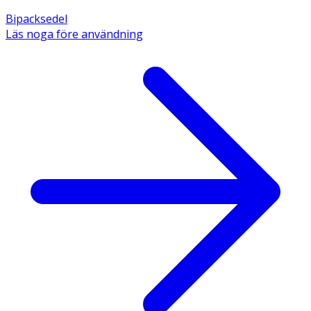
Bipacksedel
Läs noga före användning