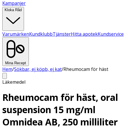
Kampanjer
Kloka Råd
Varumärken
Kundklubb
Tjänster
Hitta apotek
Kundservice
Mina Recept
Hem
/
Sökbar, ej köpb, ej kat
/
Rheumocam för häst
Läkemedel
Rheumocam för häst, oral
suspension 15 mg/ml
Omnidea AB, 250 milliliter