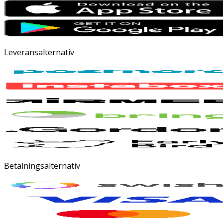
Leveransalternativ
Betalningsalternativ