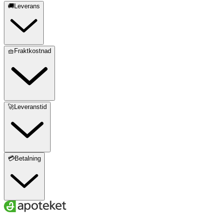
🚚Leverans
🧺Fraktkostnad
🚀Leveranstid
💳Betalning