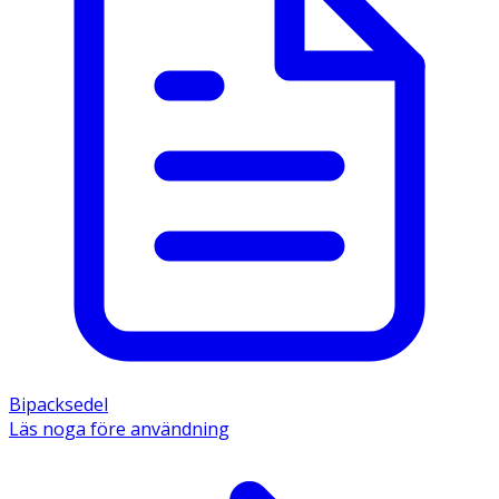
Bipacksedel
Läs noga före användning