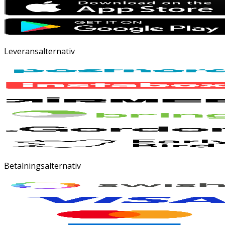
Leveransalternativ
Betalningsalternativ