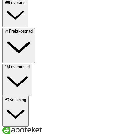
🚚Leverans
🧺Fraktkostnad
🚀Leveranstid
💳Betalning