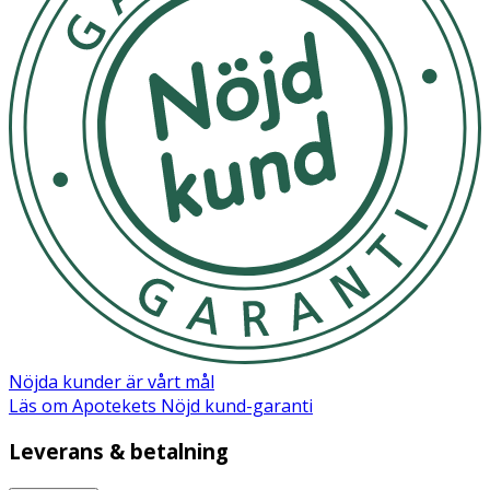
Aqua, Propanediol, Glycerin, Acrylates/C10-30 Alkyl
Acrylate Crosspolymer, Ornithine HCL, Pfaffia Glomerata
Root Juice, Phenoxethanol, Arginine PCA, Sodium
Hydroxide, Xanthan Gum, Butylene Glycol, Zingiber
Officinale Root Extract, Polysorbate 20, Potassium
Sorbate, Sodium Benzoate, Sorbic Acid.
Nöjda kunder är vårt mål
Läs om Apotekets Nöjd kund-garanti
Leverans & betalning