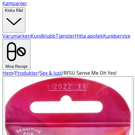
Kampanjer
Kloka Råd
Varumärken
Kundklubb
Tjänster
Hitta apotek
Kundservice
Mina Recept
Hem
/
Produkter
/
Sex & lust
/
RFSU Sense Me Oh Yes!