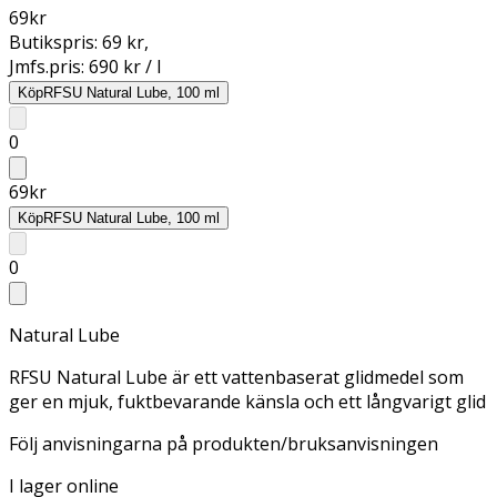
69
kr
Butikspris:
69 kr
,
Jmfs.pris:
690 kr / l
Köp
RFSU Natural Lube, 100 ml
0
69
kr
Köp
RFSU Natural Lube, 100 ml
0
Natural Lube
RFSU Natural Lube är ett vattenbaserat glidmedel som
ger en mjuk, fuktbevarande känsla och ett långvarigt glid
Följ anvisningarna på produkten/bruksanvisningen
I lager online