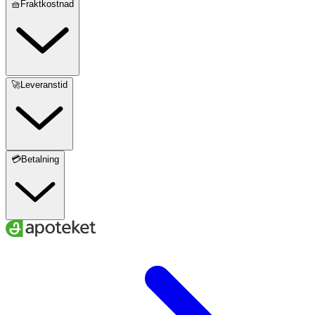
🧺Fraktkostnad
🚀Leveranstid
💳Betalning