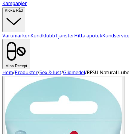
Kampanjer
Kloka Råd
Varumärken
Kundklubb
Tjänster
Hitta apotek
Kundservice
Mina Recept
Hem
/
Produkter
/
Sex & lust
/
Glidmedel
/
RFSU Natural Lube