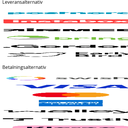
Leveransalternativ
Betalningsalternativ