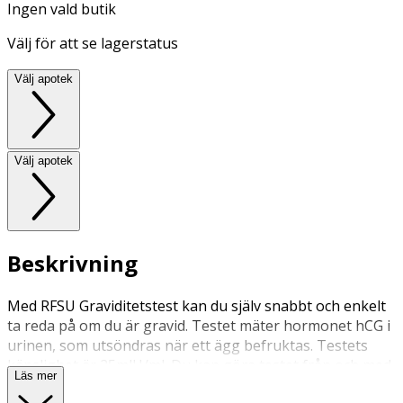
Ingen vald butik
Välj för att se lagerstatus
Välj apotek
Välj apotek
Beskrivning
Med RFSU Graviditetstest kan du själv snabbt och enkelt
ta reda på om du är gravid. Testet mäter hormonet hCG i
urinen, som utsöndras när ett ägg befruktas. Testets
känslighet är 25mlU/ml. Du kan göra testet från och med
Läs mer
den dag du skulle haft din menstruation, säkrast är att