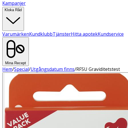
Kampanjer
Kloka Råd
Varumärken
Kundklubb
Tjänster
Hitta apotek
Kundservice
Mina Recept
Hem
/
Special
/
Utgångsdatum finns
/
RFSU Graviditetstest