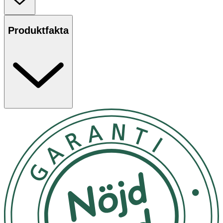
mäta morgonurin. Testet är av samma typ som
barnmorskor och gynekologer använder. 25 teststickor i
papper.
Produktfakta
Testa med morgonurin, samla upp i en behållare.
Doppas stickan i behållaren i 15 sek, vänta 1-5 minuter
för besked.
Förvaras torrt i temperatur +2-30 °C
OK för gravida och ammande:
Ja