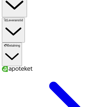
🚀Leveranstid
💳Betalning